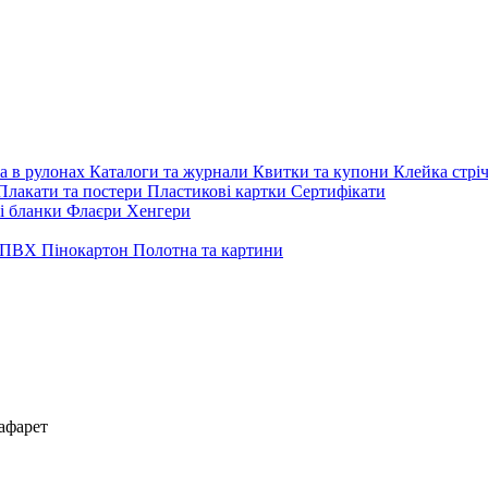
а в рулонах
Каталоги та журнали
Квитки та купони
Клейка стрі
Плакати та постери
Пластикові картки
Сертифікати
і бланки
Флаєри
Хенгери
ПВХ
Пінокартон
Полотна та картини
афарет