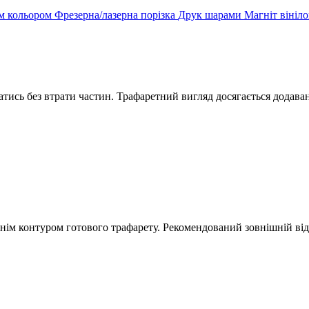
им кольором
Фрезерна/лазерна порізка
Друк шарами
Магніт вініл
атись без втрати частин. Трафаретний вигляд досягається додав
шнім контуром готового трафарету. Рекомендований зовнішній від