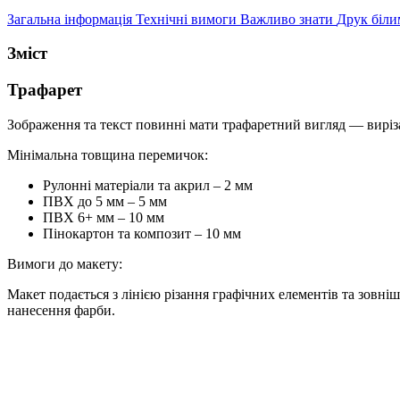
Загальна інформація
Технічні вимоги
Важливо знати
Друк біл
Зміст
Трафарет
Зображення та текст повинні мати трафаретний вигляд — виріз
Мінімальна товщина перемичок:
Рулонні матеріали та акрил – 2 мм
ПВХ до 5 мм – 5 мм
ПВХ 6+ мм – 10 мм
Пінокартон та композит – 10 мм
Вимоги до макету:
Макет подається з лінією різання графічних елементів та зовні
нанесення фарби.