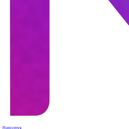
Нанодрук