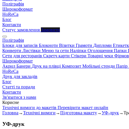
Поліграфія
Широкоформат
HoReCa
Блог
Контакти
Статус замовлення
Замовити
Поліграфія
Блоки для записів
Блокноти
Візитки
Грамоти
Дипломи
Етикетк
Конверти
Листівки
Меню та сети
Наліпки
Оголошення
Папки
Сети для ресторанів
Скретч карти
Стікери
Товарні чеки
Фірмов
Широкоформат
Акрил
Банери
Друк на плівці
Композит
Мобільні стенди
Папір
HoReCa
Друк для закладів
Блог
Статті та поради
Контакти
Зв'язатися з нами
Корисне
Технічні вимоги до макетів
Перевірити макет онлайн
Головна
→
Технічні вимоги
→
Підготовка макету
→
УФ-друк
→
Тр
УФ-друк