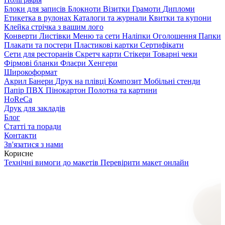
Блоки для записів
Блокноти
Візитки
Грамоти
Дипломи
Етикетка в рулонах
Каталоги та журнали
Квитки та купони
Клейка стрічка з вашим лого
Конверти
Листівки
Меню та сети
Наліпки
Оголошення
Папки
Плакати та постери
Пластикові картки
Сертифікати
Сети для ресторанів
Скретч карти
Стікери
Товарні чеки
Фірмові бланки
Флаєри
Хенгери
Широкоформат
Акрил
Банери
Друк на плівці
Композит
Мобільні стенди
Папір
ПВХ
Пінокартон
Полотна та картини
HoReCa
Друк для закладів
Блог
Статті та поради
Контакти
Зв'язатися з нами
Корисне
Технічні вимоги до макетів
Перевірити макет онлайн