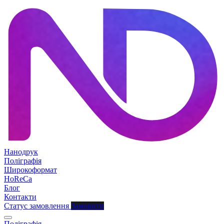
Нанодрук
Поліграфія
Широкоформат
HoReCa
Блог
Контакти
Статус замовлення
Замовити
Поліграфія