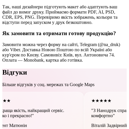
Так, наші дизайнери підготують макет або адаптують ваш
файл до вимог друку. Приймаємо формати PDF, AI, PSD,
CDR, EPS, PNG. Перевіримо якість зображень, кольори та
відступи перед запуском у друк безкоштовно.
Як замовити та отримати готову продукцію?
Замовити можна через форму на сайті, Telegram (@na_druk)
або Viber. Доставка Новою Поштою по всій Україні або
кур'єром по Києву. Самовивіз: Київ, вул. Антоновича 74.
Оплата — Monobank, картка або готівка.
Відгуки
Більше відгуків у соц. мережах та Google Maps
★
★
★
★
★
, найкращий сервіс.
"З Нанодрук справді легко, цік
сно!"
комфортно"
н
Віталій Задвірний