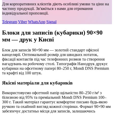
Для корпоративних клієнтів діють особливі умови та ціни на
частину продукції. Зв'яжіться з нами для отримання
індивідуальної пропозиції.
Telegram
Viber
WhatsApp
Signal
Блоки для записів (кубарики) 90×90
мм — друк у Києві
Блок для записів 90×90 мм — золотий стандарт офісної
канцелярії. Оптимальний розмір для швидких нотаток,
фіксації контактів під час телефонних розмов та створення
нагадувань на робочому столі. Типографія Нанодрук друкує
кубарики на офсетному папері 80–250 г, Mondi DNS Premium
та крафті від 100 штук.
Якісні матеріали для кубариків
Використовуємо офсетний папір щільністю 80–250 г/м² з
білизною від 95% та преміальний Mondi DNS Premium 100–
300 г. Такий матеріал гарантує комфортне письмо будь-якою
ручкою та охайний вигляд кожної сторінки. Формат 90×90 мм
забезпечує достатньо місця для записів, залишаючись