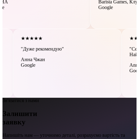
Barista Games, Клуб Кави
Google
★
★
★
★
★
"Дуже рекомендую"
Анна Чжан
Google
Зв'язатися з нами
Залишити
заявку
Напишіть нам — уточнимо деталі, розрахуємо вартість та