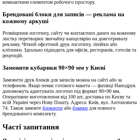
компактним елементом робочого простору.
Брендовані блоки для записів — реклама на
кожному аркуші
Розміщення логотипу, сайту чи контактних даних на кожному
листку перетворює звичайну канцелярію на довготривалу
рекламу. Чіткий офсетний друк логотипу, лінійки або
клітинки. Ідеально підходить для офісів, ресторанів, готелів та
рецепцій.
Замовити кубарики 90×90 мм у Києві
Замовити друк блоків для записів можна на сайті або за
телефоном. Якщо немає готового макета — фахівці Нанодрук
допоможуть адаптувати логотип під формат 90×90 мм.
Оперативне виготовлення від 100 шт, доставка по Києву та
всій Україні через Нову Пошту. Адреса: Київ, вул. Антоновича
74. Також замовте
блокноти
або
бланки
для повного
брендованого комплекту.
Часті запитання