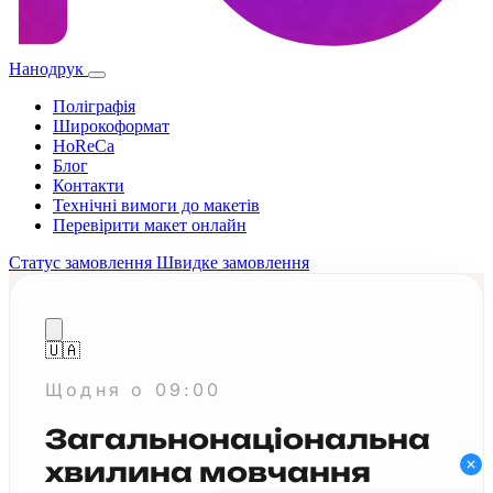
Нанодрук
Поліграфія
Широкоформат
HoReCa
Блог
Контакти
Технічні вимоги до макетів
Перевірити макет онлайн
Статус замовлення
Швидке замовлення
🇺🇦
Замовлення
Щодня о 09:00
Візитки класичні
Загальнонаціональна
Односторонні
Без покриття
100 шт
хвилина мовчання
321 грн