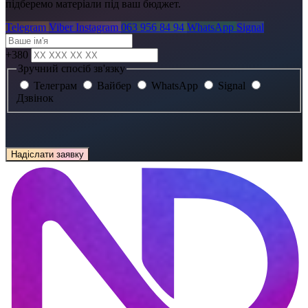
підберемо матеріали під ваш бюджет.
Telegram
Viber
Instagram
063 956 84 94
WhatsApp
Signal
+380
Зручний спосіб зв'язку
Телеграм
Вайбер
WhatsApp
Signal
Дзвінок
Надіслати заявку