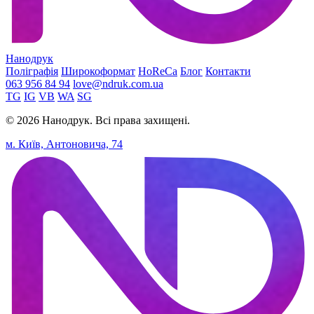
Нанодрук
Поліграфія
Широкоформат
HoReCa
Блог
Контакти
063 956 84 94
love@ndruk.com.ua
TG
IG
VB
WA
SG
© 2026 Нанодрук. Всі права захищені.
м. Київ, Антоновича, 74