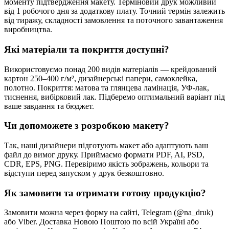
моменту підтвердження макету. Терміновий друк можливий
від 1 робочого дня за додаткову плату. Точний термін залежить
від тиражу, складності замовлення та поточного завантаження
виробництва.
Які матеріали та покриття доступні?
Використовуємо понад 200 видів матеріалів — крейдований
картон 250–400 г/м², дизайнерські папери, самоклейка,
полотно. Покриття: матова та глянцева ламінація, УФ-лак,
тиснення, вибірковий лак. Підберемо оптимальний варіант під
ваше завдання та бюджет.
Чи допоможете з розробкою макету?
Так, наші дизайнери підготують макет або адаптують ваш
файл до вимог друку. Приймаємо формати PDF, AI, PSD,
CDR, EPS, PNG. Перевіримо якість зображень, кольори та
відступи перед запуском у друк безкоштовно.
Як замовити та отримати готову продукцію?
Замовити можна через форму на сайті, Telegram (@na_druk)
або Viber. Доставка Новою Поштою по всій Україні або