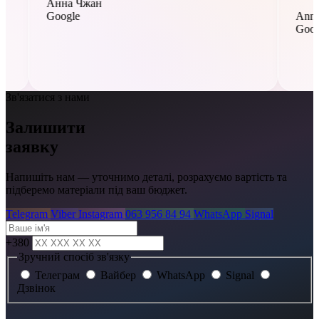
Анна Чжан
Google
Зв'язатися з нами
Залишити
заявку
Напишіть нам — уточнимо деталі, розрахуємо вартість та
підберемо матеріали під ваш бюджет.
Telegram
Viber
Instagram
063 956 84 94
WhatsApp
Signal
+380
Зручний спосіб зв'язку
Телеграм
Вайбер
WhatsApp
Signal
Дзвінок