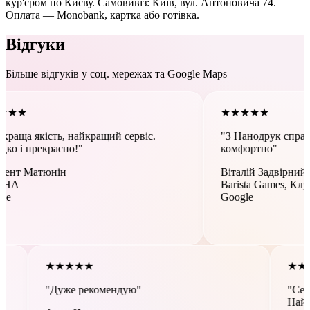
кур'єром по Києву. Самовивіз: Київ, вул. Антоновича 74.
Оплата — Monobank, картка або готівка.
Відгуки
Більше відгуків у соц. мережах та Google Maps
★
★
★
★
★
ть, найкращий сервіс.
"З Нанодрук справді легко, ці
асно!"
комфортно"
нін
Віталій Задвірний
Barista Games, Клуб Кави
Google
★
★
★
★
★
"Дуже рекомендую"