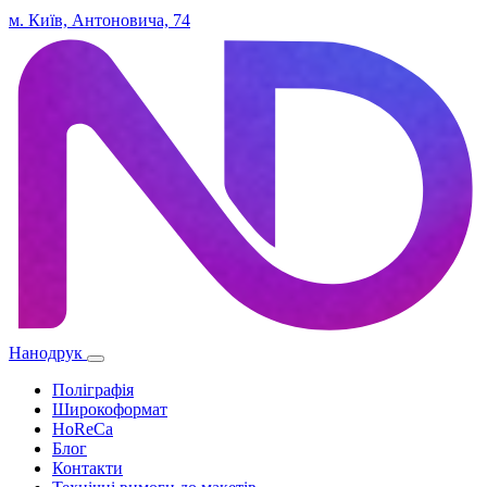
м. Київ, Антоновича, 74
Нанодрук
Поліграфія
Широкоформат
HoReCa
Блог
Контакти