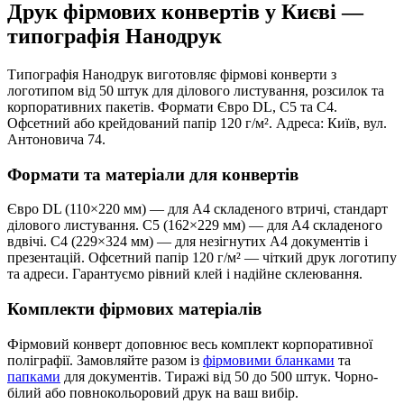
Друк фірмових конвертів у Києві —
типографія Нанодрук
Типографія Нанодрук виготовляє фірмові конверти з
логотипом від 50 штук для ділового листування, розсилок та
корпоративних пакетів. Формати Євро DL, C5 та C4.
Офсетний або крейдований папір 120 г/м². Адреса: Київ, вул.
Антоновича 74.
Формати та матеріали для конвертів
Євро DL (110×220 мм) — для A4 складеного втричі, стандарт
ділового листування. C5 (162×229 мм) — для A4 складеного
вдвічі. C4 (229×324 мм) — для незігнутих A4 документів і
презентацій. Офсетний папір 120 г/м² — чіткий друк логотипу
та адреси. Гарантуємо рівний клей і надійне склеювання.
Комплекти фірмових матеріалів
Фірмовий конверт доповнює весь комплект корпоративної
поліграфії. Замовляйте разом із
фірмовими бланками
та
папками
для документів. Тиражі від 50 до 500 штук. Чорно-
білий або повнокольоровий друк на ваш вибір.