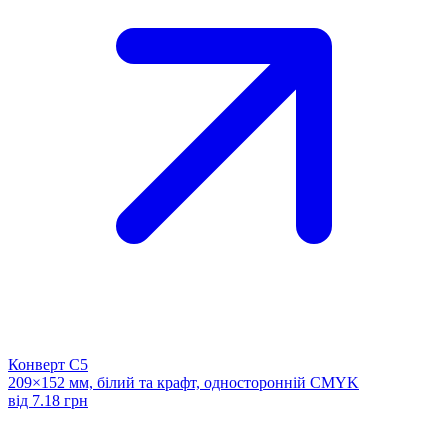
Конверт С5
209×152 мм, білий та крафт, односторонній CMYK
від 7.18 грн