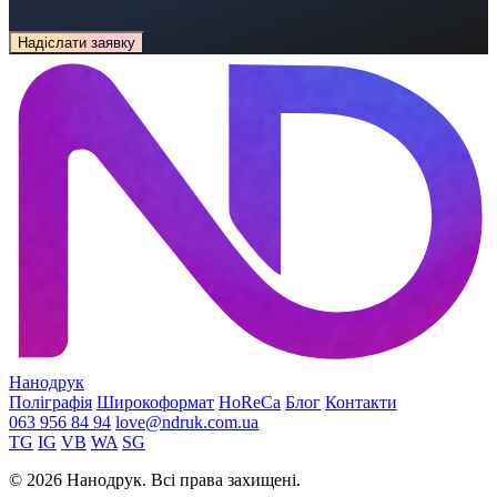
Надіслати заявку
Нанодрук
Поліграфія
Широкоформат
HoReCa
Блог
Контакти
063 956 84 94
love@ndruk.com.ua
TG
IG
VB
WA
SG
© 2026 Нанодрук. Всі права захищені.