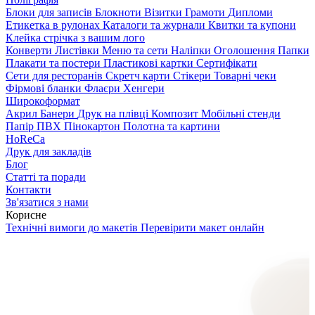
Блоки для записів
Блокноти
Візитки
Грамоти
Дипломи
Етикетка в рулонах
Каталоги та журнали
Квитки та купони
Клейка стрічка з вашим лого
Конверти
Листівки
Меню та сети
Наліпки
Оголошення
Папки
Плакати та постери
Пластикові картки
Сертифікати
Сети для ресторанів
Скретч карти
Стікери
Товарні чеки
Фірмові бланки
Флаєри
Хенгери
Широкоформат
Акрил
Банери
Друк на плівці
Композит
Мобільні стенди
Папір
ПВХ
Пінокартон
Полотна та картини
HoReCa
Друк для закладів
Блог
Статті та поради
Контакти
Зв'язатися з нами
Корисне
Технічні вимоги до макетів
Перевірити макет онлайн