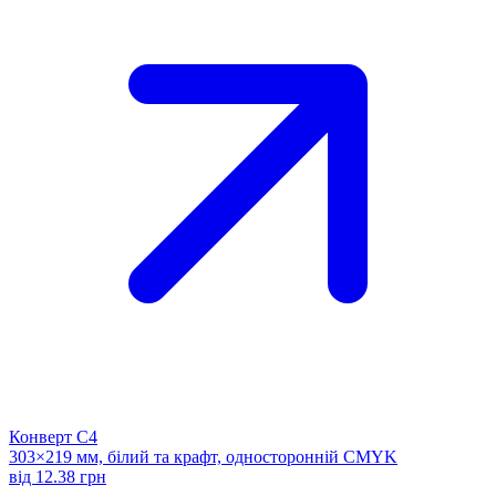
Конверт С4
303×219 мм, білий та крафт, односторонній CMYK
від 12.38 грн