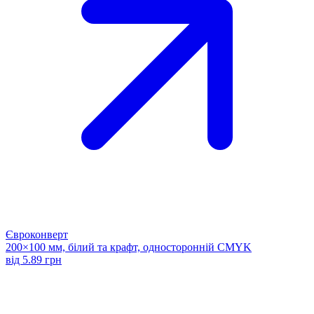
Євроконверт
200×100 мм, білий та крафт, односторонній CMYK
від 5.89 грн