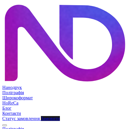
Нанодрук
Поліграфія
Широкоформат
HoReCa
Блог
Контакти
Статус замовлення
Замовити
Поліграфія