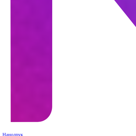
Нанодрук