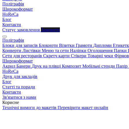
Поліграфія
Широкоформат
HoReCa
Блог
Контакти
Статус замовлення
Замовити
Поліграфія
Блоки для записів
Блокноти
Візитки
Грамоти
Дипломи
Етикетк
Конверти
Листівки
Меню та сети
Наліпки
Оголошення
Папки
Сети для ресторанів
Скретч карти
Стікери
Товарні чеки
Фірмов
Широкоформат
Акрил
Банери
Друк на плівці
Композит
Мобільні стенди
Папір
HoReCa
Друк для закладів
Блог
Статті та поради
Контакти
Зв'язатися з нами
Корисне
Технічні вимоги до макетів
Перевірити макет онлайн