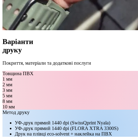
Варіанти
друку
Покриття, матеріали та додаткові послуги
Товщина ПВХ
1 мм
2 мм
3 мм
5 мм
8 мм
10 мм
Метод друку
УФ-друк прямий 1440 dpi (SwissQprint Nyala)
УФ-друк прямий 1440 dpi (FLORA XTRA 3300S)
Друк на плівці eco-solvent + наклейка на ПВХ