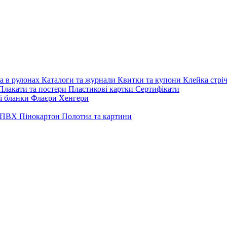
а в рулонах
Каталоги та журнали
Квитки та купони
Клейка стрі
Плакати та постери
Пластикові картки
Сертифікати
і бланки
Флаєри
Хенгери
ПВХ
Пінокартон
Полотна та картини